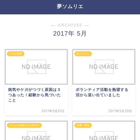
夢ソムリエ
― ARCHIVES ―
2017年 5月
人生と病気
思ったこと
病気やケガがつづく原因は３
ボランティア活動を熱望する
つあった！経験から気づいた
沼から這い出ていました
こと
2017年5月31日
2017年5月29日
ストレスを感じない生き方
恋愛・婚活