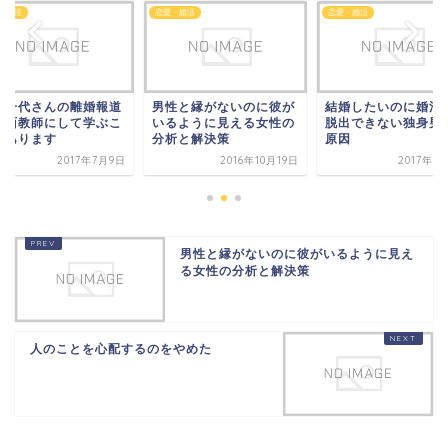
・婚活
恋愛・婚活
恋愛・婚活
居一代さんの離婚報道
男性と縁がないのに彼が
結婚したいのに婚活
反面教師にして学ぶこ
いるように見える女性の
脱出できない独身男
があります
分析と解決策
原因
2017年7月9日
2016年10月19日
2017年1
男性と縁がないのに彼がいるように見え
る女性の分析と解決策
人のことを心配するのをやめた