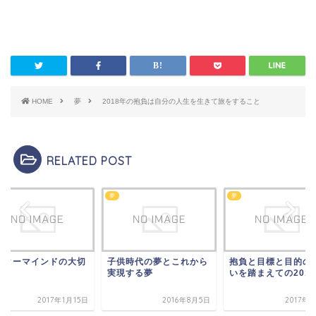
HOME
夢
2018年の抱負は自分の人生を生きて旅をすること
RELATED POST
夢
夢
スターマインドの大切
子供時代の夢とこれから
抱負と目標と目的の
実現する夢
いを踏まえての201
2017年1月15日
2016年8月5日
2017年