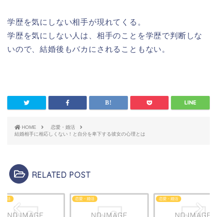
学歴を気にしない相手が現れてくる。
学歴を気にしない人は、相手のことを学歴で判断しな
いので、結婚後もバカにされることもない。
HOME
恋愛・婚活
結婚相手に相応しくない！と自分を卑下する彼女の心理とは
RELATED POST
・婚活
恋愛・婚活
恋愛・婚活