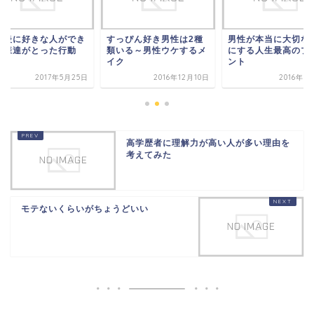
婚後に好きな人ができ
すっぴん好き男性は2種
男性が本当に大切な
奥様達がとった行動
類いる～男性ウケするメ
にする人生最高のプ
イク
ント
2017年5月25日
2016年12月10日
2016年8
高学歴者に理解力が高い人が多い理由を
考えてみた
モテないくらいがちょうどいい