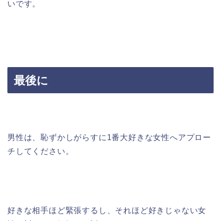
いです。
最後に
男性は、恥ずかしがらすに1番大好きな女性へアプロー
チしてください。
好きな相手ほど緊張するし、それほど好きじゃない女