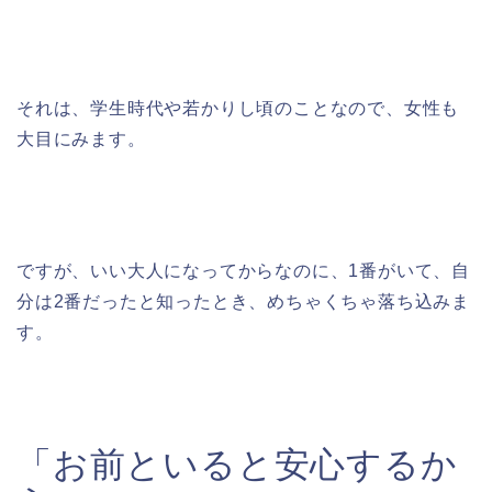
それは、学生時代や若かりし頃のことなので、女性も
大目にみます。
ですが、いい大人になってからなのに、1番がいて、自
分は2番だったと知ったとき、めちゃくちゃ落ち込みま
す。
「お前といると安心するか