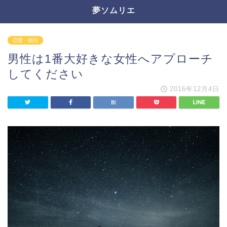
夢ソムリエ
恋愛・婚活
男性は1番大好きな女性へアプローチ
してください
2016年12月4日