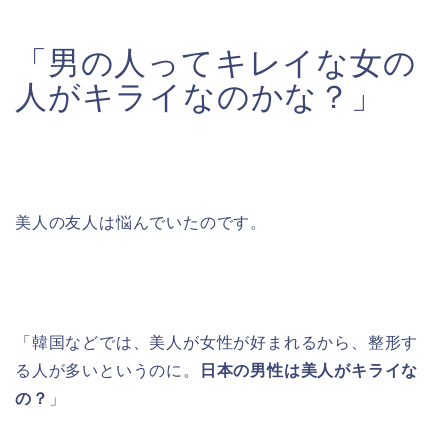
「男の人ってキレイな女の
人がキライなのかな？」
美人の友人は悩んでいたのです。
「韓国などでは、美人が女性が好まれるから、整形す
る人が多いというのに。
日本の男性は美人がキライな
の？
」