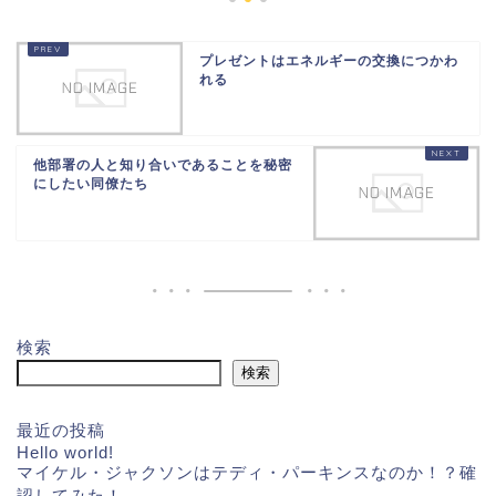
プレゼントはエネルギーの交換につかわ
れる
他部署の人と知り合いであることを秘密
にしたい同僚たち
検索
検索
最近の投稿
Hello world!
マイケル・ジャクソンはテディ・パーキンスなのか！？確
認してみた！