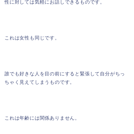
性に対しては気軽にお話しできるものです。
これは女性も同じです。
誰でも好きな人を目の前にすると緊張して自分がちっ
ちゃく見えてしまうものです。
これは年齢には関係ありません。