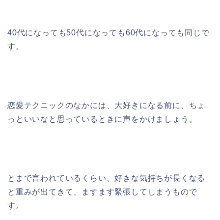
40代になっても50代になっても60代になっても同じで
す。
恋愛テクニックのなかには、大好きになる前に、ちょ
っといいなと思っているときに声をかけましょう。
とまで言われているくらい、好きな気持ちが長くなる
と重みが出てきて、ますます緊張してしまうもので
す。